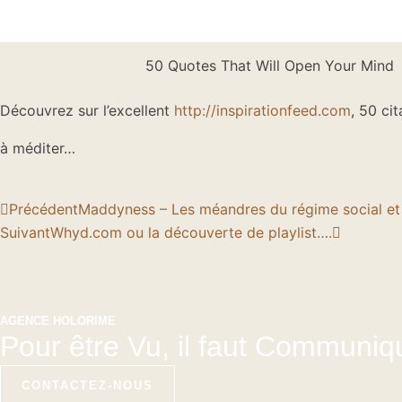
50 Quotes That Will Open Your Mind
Découvrez sur l’excellent
http://inspirationfeed.com
, 50 ci
à méditer…
Précédent
Suivant
Précédent
Maddyness – Les méandres du régime social et 
Suivant
Whyd.com ou la découverte de playlist….
AGENCE HOLORIME
Pour être Vu, il faut Communiq
CONTACTEZ-NOUS