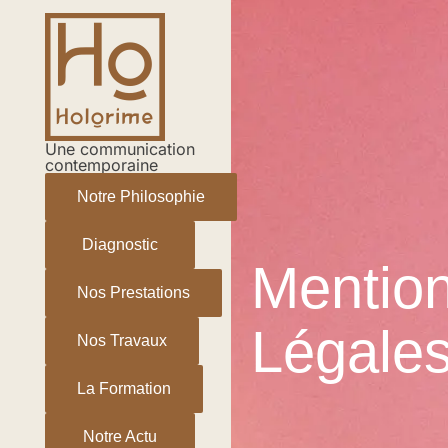
Aller
au
contenu
Une communication
contemporaine
Notre Philosophie
Diagnostic
Mentio
Nos Prestations
Légale
Nos Travaux
La Formation
Notre Actu