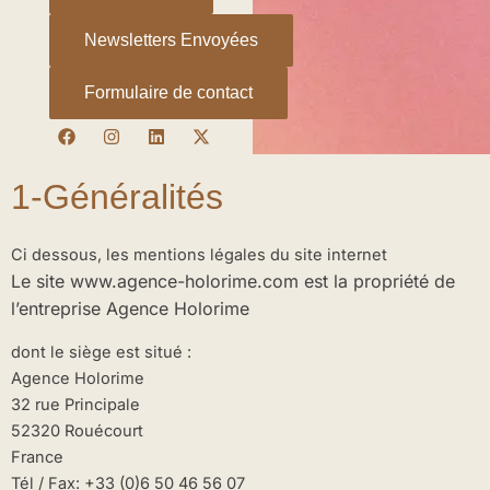
Newsletters Envoyées
Formulaire de contact
F
I
L
X
a
n
i
-
c
s
n
t
e
t
k
w
1-Généralités
b
a
e
i
o
g
d
t
o
r
i
t
k
a
n
e
Ci dessous, les mentions légales du site internet
m
r
Le site www.agence-holorime.com est la propriété de
l’entreprise Agence Holorime
dont le siège est situé :
Agence Holorime
32 rue Principale
52320 Rouécourt
France
Tél / Fax: +33 (0)6 50 46 56 07