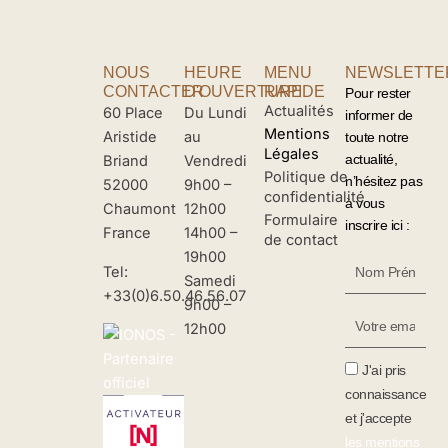
NOUS
HEURE
MENU
NEWSLETTE
CONTACTER
D'OUVERTURE
RAPIDE
Pour rester
Actualités
60 Place
Du Lundi
informer de
Mentions
Aristide
au
toute notre
Légales
actualité,
Briand
Vendredi
Politique de
n’hésitez pas
52000
9h00 –
confidentialité
à vous
Chaumont
12h00
Formulaire
inscrire ici :
France
14h00 –
de contact
19h00
Nom
Tel:
Samedi
Prénom
+33(0)6.50.46.56.07
9h00 –
Votre
12h00
Email
J'ai pris
connaissance
et j'accepte
les mentions