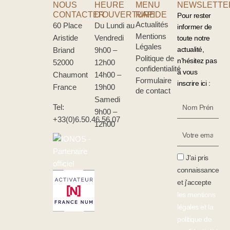
NOUS
HEURE
MENU
NEWSLETTE
CONTACTER
D'OUVERTURE
RAPIDE
Pour rester
Actualités
60 Place
Du Lundi au
informer de
Mentions
Aristide
Vendredi
toute notre
Légales
actualité,
Briand
9h00 –
Politique de
n’hésitez pas
52000
12h00
confidentialité
à vous
Chaumont
14h00 –
Formulaire
inscrire ici :
France
19h00
de contact
Samedi
Nom
Tel:
9h00 –
Prénom
+33(0)6.50.46.56.07
12h00
Votre
Email
J'ai pris
connaissance
et j'accepte
les mentions
légales et la
politique de