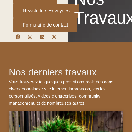
Travau
Newsletters Envoyées
Formulaire de contact
F
I
L
X
a
n
i
-
c
s
n
t
e
t
k
w
b
a
e
i
o
g
d
t
o
r
i
t
k
a
n
e
Nos derniers travaux
m
r
Vous trouverez ici quelques prestations réalisées dans
divers domaines : site internet, impression, textiles
personnalisés, vidéos d’entreprises, community
management, et de nombreuses autres,