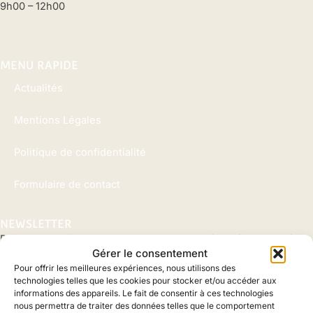
9h00 – 12h00
MENU RAPIDE
Actualités
Mentions Légales
Politique de confidentialité
Formulaire de contact
NEWSLETTER
Pour rester informer de toute notre actualité, n’hésitez pas à
Gérer le consentement
vous inscrire ici :
Pour offrir les meilleures expériences, nous utilisons des
technologies telles que les cookies pour stocker et/ou accéder aux
Nom
informations des appareils. Le fait de consentir à ces technologies
Prénom
nous permettra de traiter des données telles que le comportement