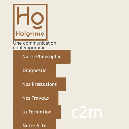
Aller
Navigation
au
des
contenu
articles
Une communication
contemporaine
Notre Philosophie
Diagnostic
Nos Prestations
Nos Travaux
c2m
La Formation
Notre Actu