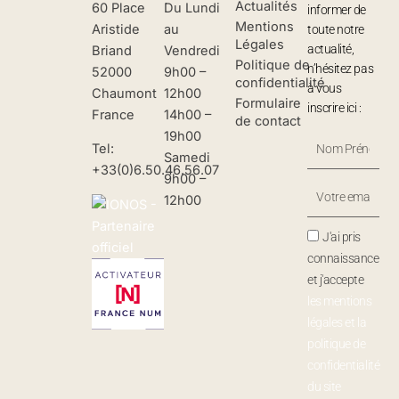
Actualités
60 Place
Du Lundi
informer de
Mentions
Aristide
au
toute notre
Légales
actualité,
Briand
Vendredi
Politique de
n’hésitez pas
52000
9h00 –
confidentialité
à vous
Chaumont
12h00
Formulaire
inscrire ici :
France
14h00 –
de contact
19h00
Nom
Tel:
Samedi
Prénom
+33(0)6.50.46.56.07
9h00 –
Votre
12h00
Email
J'ai pris
connaissance
et j'accepte
les mentions
légales et la
politique de
confidentialité
du site