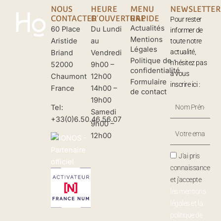
NOUS
HEURE
MENU
NEWSLETTER
CONTACTER
D'OUVERTURE
RAPIDE
Pour rester
Actualités
60 Place
Du Lundi
informer de
Mentions
Aristide
au
toute notre
Légales
actualité,
Briand
Vendredi
Politique de
n’hésitez pas
52000
9h00 –
confidentialité
à vous
Chaumont
12h00
Formulaire
inscrire ici :
France
14h00 –
de contact
19h00
Nom
Tel:
Samedi
Prénom
+33(0)6.50.46.56.07
9h00 –
Votre
12h00
Email
J'ai pris
connaissance
et j'accepte
les mentions
légales et la
politique de