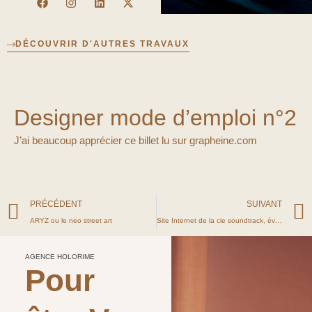
a
n
i
-
c
s
n
t
e
t
k
w
b
a
e
i
DÉCOUVRIR D'AUTRES TRAVAUX
o
g
d
t
o
r
i
t
k
a
n
e
m
r
Designer mode d’emploi n°2
J’ai beaucoup apprécier ce billet lu sur grapheine.com
Précédent
PRÉCÉDENT
SUIVANT
ARYZ ou le neo street art
Site Internet de la cie soundtrack, évolution
AGENCE HOLORIME
Pour