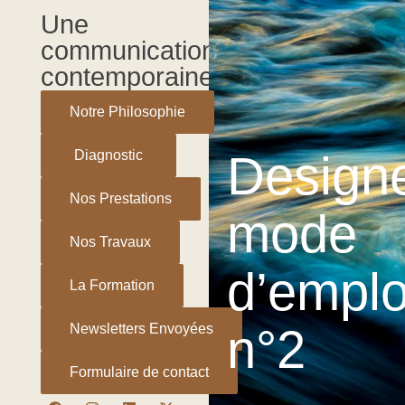
Aller
Une
au
communication
contenu
contemporaine
Notre Philosophie
Design
Diagnostic
Nos Prestations
mode
Nos Travaux
d’emplo
La Formation
n°2
Newsletters Envoyées
Formulaire de contact
F
I
L
X