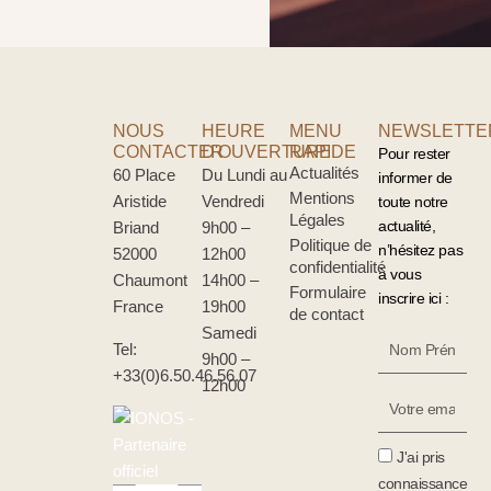
NOUS
HEURE
MENU
NEWSLETTE
CONTACTER
D'OUVERTURE
RAPIDE
Pour rester
Actualités
60 Place
Du Lundi au
informer de
Mentions
Aristide
Vendredi
toute notre
Légales
actualité,
Briand
9h00 –
Politique de
n’hésitez pas
52000
12h00
confidentialité
à vous
Chaumont
14h00 –
Formulaire
inscrire ici :
France
19h00
de contact
Samedi
Nom
Tel:
9h00 –
Prénom
+33(0)6.50.46.56.07
12h00
Votre
Email
J'ai pris
connaissance