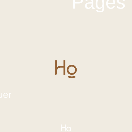
Pages
uer