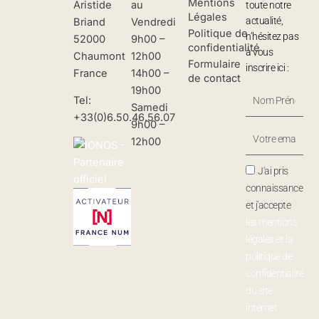
Mentions
Aristide
au
toute notre
Légales
actualité,
Briand
Vendredi
Politique de
n’hésitez pas
52000
9h00 –
confidentialité
à vous
Chaumont
12h00
Formulaire
inscrire ici :
France
14h00 –
de contact
19h00
Nom
Tel:
Samedi
Prénom
+33(0)6.50.46.56.07
9h00 –
Votre
12h00
Email
J'ai pris
connaissance
et j'accepte
les mentions
légales et la
politique de
confidentialité
du site
internet