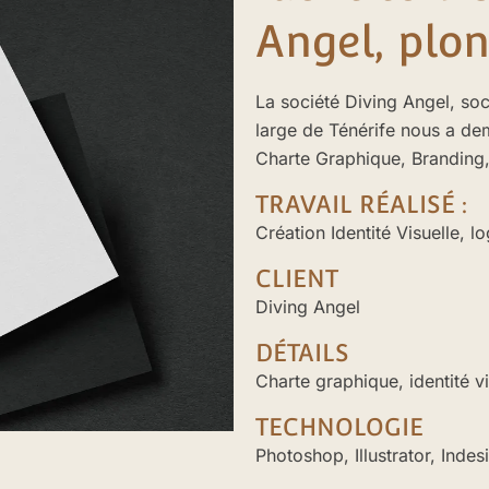
Angel, plon
La société Diving Angel, so
large de Ténérife nous a dem
Charte Graphique, Branding,
TRAVAIL RÉALISÉ :
Création Identité Visuelle, 
CLIENT
Diving Angel
DÉTAILS
Charte graphique, identité vi
TECHNOLOGIE
Photoshop, Illustrator, Indes