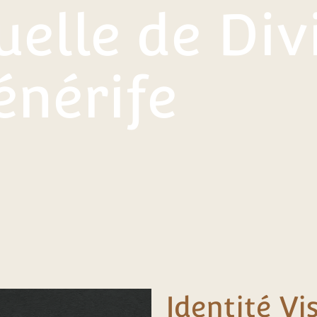
uelle de Div
énérife
Identité Vi