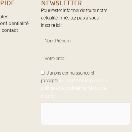
PIDE
NEWSLETTER
Pour rester informer de toute notre
ales
actualité, n’hésitez pas à vous
onfidentialité
inscrire ici :
 contact
Nom
Prénom
Votre
Email
J'ai pris connaissance et
j'accepte
les mentions légales et la
politique de confidentialité du site
internet