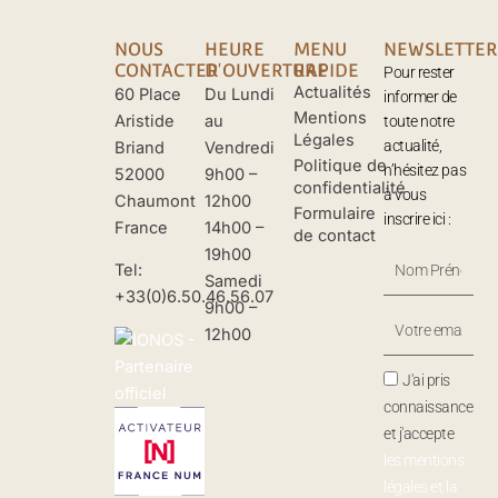
NOUS
HEURE
MENU
NEWSLETTER
CONTACTER
D'OUVERTURE
RAPIDE
Pour rester
Actualités
60 Place
Du Lundi
informer de
Mentions
Aristide
au
toute notre
Légales
actualité,
Briand
Vendredi
Politique de
n’hésitez pas
52000
9h00 –
confidentialité
à vous
Chaumont
12h00
Formulaire
inscrire ici :
France
14h00 –
de contact
19h00
Nom
Tel:
Samedi
Prénom
+33(0)6.50.46.56.07
9h00 –
Votre
12h00
Email
J'ai pris
connaissance
et j'accepte
les mentions
légales et la