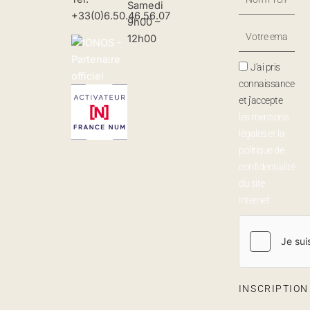
Samedi
Prénom
+33(0)6.50.46.56.07
9h00 –
Votre
12h00
Email
J'ai pris
connaissance
et j'accepte
les mentions
légales et la
politique de
confidentialité
du site
internet
INSCRIPTIO