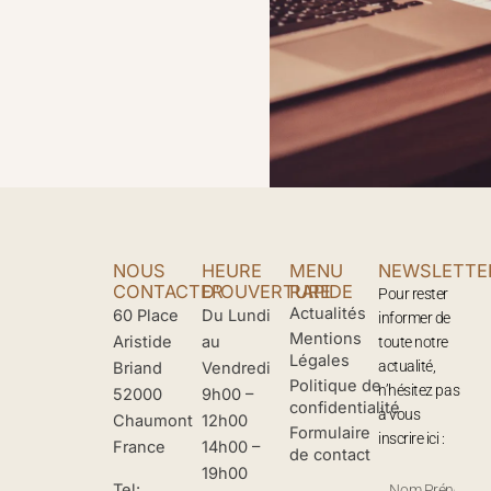
NOUS
HEURE
MENU
NEWSLETTE
CONTACTER
D'OUVERTURE
RAPIDE
Pour rester
Actualités
60 Place
Du Lundi
informer de
Mentions
Aristide
au
toute notre
Légales
actualité,
Briand
Vendredi
Politique de
n’hésitez pas
52000
9h00 –
confidentialité
à vous
Chaumont
12h00
Formulaire
inscrire ici :
France
14h00 –
de contact
19h00
Nom
Tel: