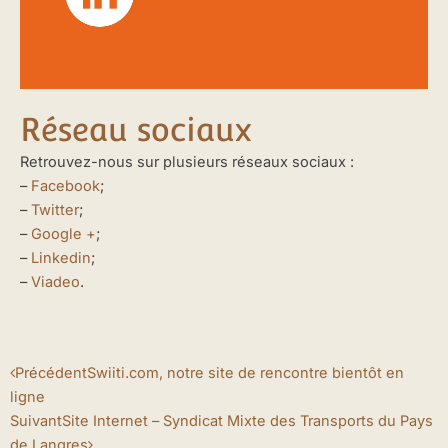
Réseau sociaux
Retrouvez-nous sur plusieurs réseaux sociaux :
–
Facebook
;
–
Twitter
;
–
Google +
;
–
Linkedin
;
–
Viadeo
.
Précédent
Suivant
Précédent
Swiiti.com, notre site de rencontre bientôt en
ligne
Suivant
Site Internet – Syndicat Mixte des Transports du Pays
de Langres