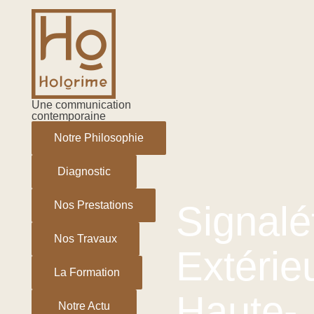
Aller
Navigation
au
des
contenu
articles
Une communication
contemporaine
Notre Philosophie
Diagnostic
Signalé
Nos Prestations
Nos Travaux
Extérie
La Formation
Haute-
Notre Actu