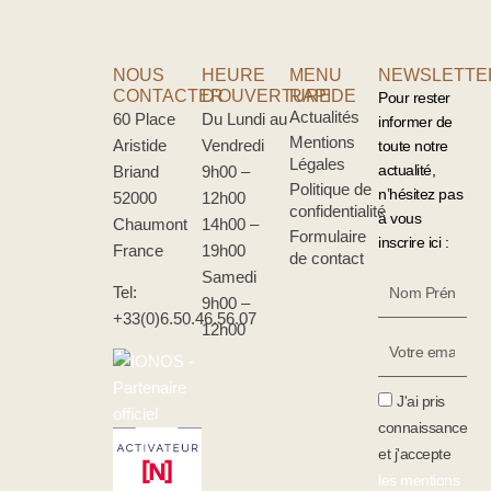
NOUS
HEURE
MENU
NEWSLETTE
CONTACTER
D'OUVERTURE
RAPIDE
Pour rester
Actualités
60 Place
Du Lundi au
informer de
Mentions
Aristide
Vendredi
toute notre
Légales
actualité,
Briand
9h00 –
Politique de
n’hésitez pas
52000
12h00
confidentialité
à vous
Chaumont
14h00 –
Formulaire
inscrire ici :
France
19h00
de contact
Samedi
Nom
Tel:
9h00 –
Prénom
+33(0)6.50.46.56.07
12h00
Votre
Email
J'ai pris
connaissance
et j'accepte
les mentions