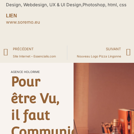
Design, Webdesign, UX & UI Design,Photoshop, html, css
LIEN
www.soremo.eu
Précédent
PRÉCÉDENT
SUIVANT
Site Internet – Essencialis.com
Nouveau Logo Pizza Lingonne
AGENCE HOLORIME
Pour
être Vu,
il faut
Communiquer