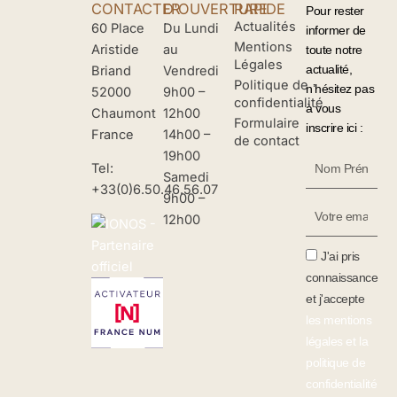
CONTACTER
D'OUVERTURE
RAPIDE
Pour rester
Actualités
60 Place
Du Lundi
informer de
Mentions
Aristide
au
toute notre
Légales
actualité,
Briand
Vendredi
Politique de
n’hésitez pas
52000
9h00 –
confidentialité
à vous
Chaumont
12h00
Formulaire
inscrire ici :
France
14h00 –
de contact
19h00
Nom
Tel:
Samedi
Prénom
+33(0)6.50.46.56.07
9h00 –
Votre
12h00
Email
J'ai pris
connaissance
et j'accepte
les mentions
légales et la
politique de
confidentialité