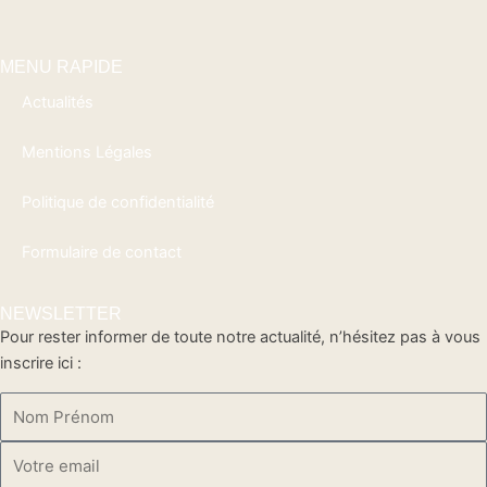
MENU RAPIDE
Actualités
Mentions Légales
Politique de confidentialité
Formulaire de contact
NEWSLETTER
Pour rester informer de toute notre actualité, n’hésitez pas à vous
inscrire ici :
Nom
Prénom
Votre
Email