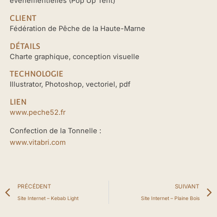
événementielles (Pop Up Tent)
CLIENT
Fédération de Pêche de la Haute-Marne
DÉTAILS
Charte graphique, conception visuelle
TECHNOLOGIE
Illustrator, Photoshop, vectoriel, pdf
LIEN
www.peche52.fr
Confection de la Tonnelle :
www.vitabri.com
Précédent
PRÉCÉDENT
SUIVANT
Site Internet – Kebab Light
Site Internet – Plaine Bois