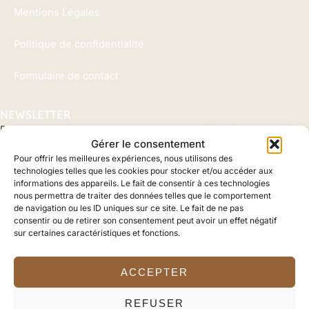
Mentions Légales
Politique de confidentialité
Formulaire de contact
NEWSLETTER
Pour rester informer de toute notre actualité, n’hésitez pas à
Gérer le consentement
vous inscrire ici :
Pour offrir les meilleures expériences, nous utilisons des
technologies telles que les cookies pour stocker et/ou accéder aux
Nom
informations des appareils. Le fait de consentir à ces technologies
Prénom
nous permettra de traiter des données telles que le comportement
Votre
de navigation ou les ID uniques sur ce site. Le fait de ne pas
Email
consentir ou de retirer son consentement peut avoir un effet négatif
sur certaines caractéristiques et fonctions.
J'ai pris connaissance et j'accepte
les mentions légales et
la
politique de confidentialité du site internet
ACCEPTER
REFUSER