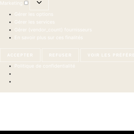
Marketing
Gérer les options
Gérer les services
Gérer {vendor_count} fournisseurs
En savoir plus sur ces finalités
ACCEPTER
REFUSER
VOIR LES PRÉFÉR
Politique de confidentialité
Pagination
d’article