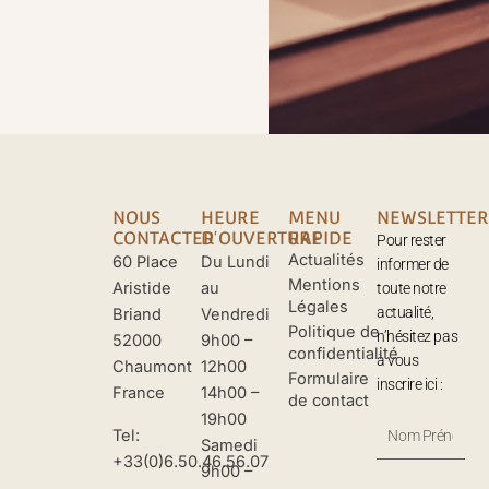
NOUS
HEURE
MENU
NEWSLETTER
CONTACTER
D'OUVERTURE
RAPIDE
Pour rester
Actualités
60 Place
Du Lundi
informer de
Mentions
Aristide
au
toute notre
Légales
actualité,
Briand
Vendredi
Politique de
n’hésitez pas
52000
9h00 –
confidentialité
à vous
Chaumont
12h00
Formulaire
inscrire ici :
France
14h00 –
de contact
19h00
Nom
Tel:
Samedi
Prénom
+33(0)6.50.46.56.07
9h00 –
Votre