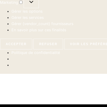
Marketing
Gérer les options
Gérer les services
Gérer {vendor_count} fournisseurs
En savoir plus sur ces finalités
ACCEPTER
REFUSER
VOIR LES PRÉFÉR
Politique de confidentialité
Pagination
d’article