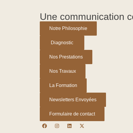
Aller
au
Une communication c
contenu
Notre Philosophie
Diagnostic
Nos Prestations
Nos Travaux
La Formation
Newsletters Envoyées
Formulaire de contact
F
I
L
X
a
n
i
-
c
s
n
t