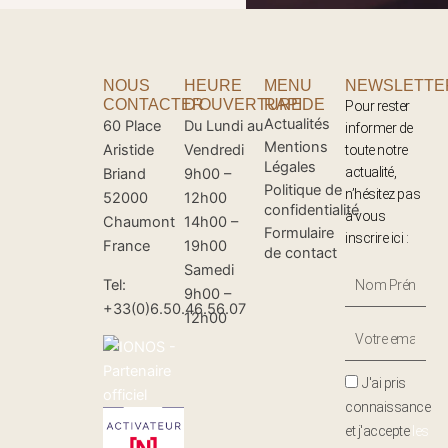
NOUS
HEURE
MENU
NEWSLETTE
CONTACTER
D'OUVERTURE
RAPIDE
Pour rester
Actualités
60 Place
Du Lundi au
informer de
Mentions
Aristide
Vendredi
toute notre
Légales
actualité,
Briand
9h00 –
Politique de
n’hésitez pas
52000
12h00
confidentialité
à vous
Chaumont
14h00 –
Formulaire
inscrire ici :
France
19h00
de contact
Samedi
Nom
Tel:
9h00 –
Prénom
+33(0)6.50.46.56.07
12h00
Votre
Email
J'ai pris
connaissance
et j'accepte
les