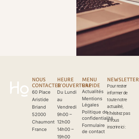
NOUS
HEURE
MENU
NEWSLETTER
CONTACTER
D'OUVERTURE
RAPIDE
Pour rester
Actualités
60 Place
Du Lundi
informer de
Mentions
Aristide
au
toute notre
Légales
actualité,
Briand
Vendredi
Politique de
n’hésitez pas
52000
9h00 –
confidentialité
à vous
Chaumont
12h00
Formulaire
inscrire ici :
France
14h00 –
de contact
19h00
Nom