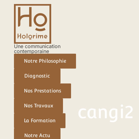
Aller
Navigation
au
des
contenu
articles
Une communication
contemporaine
Notre Philosophie
Diagnostic
Nos Prestations
cangi2
Nos Travaux
La Formation
Notre Actu