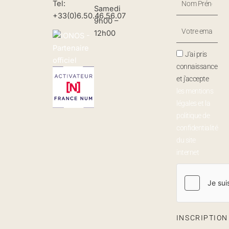
Tel:
Samedi
Prénom
+33(0)6.50.46.56.07
9h00 –
Votre
12h00
Email
J'ai pris
connaissance
et j'accepte
les mentions
légales et la
politique de
confidentialité
du site
internet
INSCRIPTIO