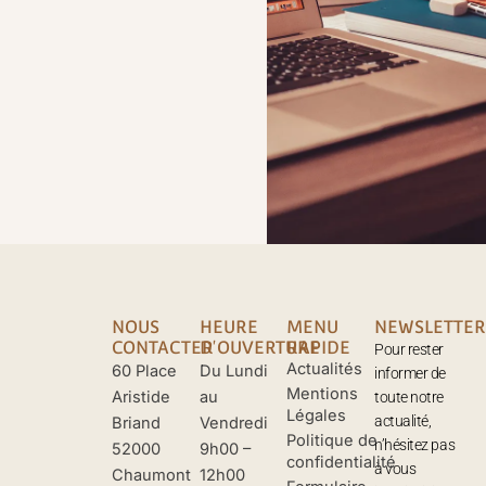
NOUS
HEURE
MENU
NEWSLETTER
CONTACTER
D'OUVERTURE
RAPIDE
Pour rester
Actualités
60 Place
Du Lundi
informer de
Mentions
Aristide
au
toute notre
Légales
actualité,
Briand
Vendredi
Politique de
n’hésitez pas
52000
9h00 –
confidentialité
à vous
Chaumont
12h00