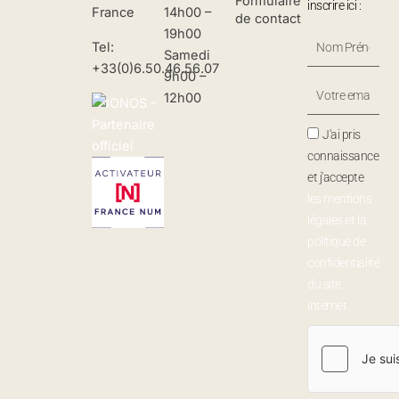
Formulaire
inscrire ici :
France
14h00 –
de contact
19h00
Nom
Tel:
Samedi
Prénom
+33(0)6.50.46.56.07
9h00 –
Votre
12h00
Email
J'ai pris
connaissance
et j'accepte
les mentions
légales et la
politique de
confidentialité
du site
internet