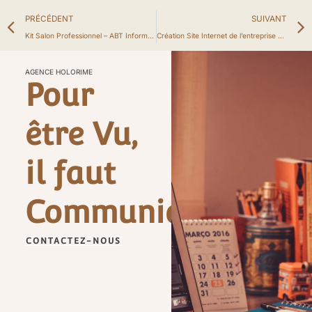
Précédent
PRÉCÉDENT
SUIVANT
Kit Salon Professionnel – ABT Informatique
Création Site Internet de l’entreprise C2M Electronics, spécialisée en électronique industrielle
AGENCE HOLORIME
Pour
être Vu,
il faut
Communiquer
CONTACTEZ-NOUS